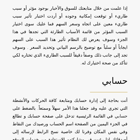
إذا علمت من خلال متابعتك للسوق والأخبار بوجود مؤثر أو سبب
طاريء أو توقعت إمكانية وجوده أو أردت اختبار تأثير سبب
طاريء معين على اتجاه وسعر السهم فما عليك سوى اختيار
السبب المؤثر من قائمة الأسباب الطارئة التي تجدها في هذا
الجزء وسوف يعرض لك النظام تأثير هذا السبب على السهم
ايجاباً أو سلباً مع توضيح بالرسم البياني وتحديد السعر . وسوف
تجد إلى جانب ذلك وصفاً دقيقاً للسبب الطاريء الذي تختاره لكي
تتأكد من صحة اختيارك له.
حسابي
أنت بحاجة إلى إدارة حسابك ومتابعة كافة الحركات والأنشطة
التي تجري عليه وقد جعلنا هذا الأمر سهلاً وممتعاً. بالضغط على
حسابي
في القائمة الرئيسية تدخل على صفحة حسابك و تطالع
في الجزء اليمين من الصفحة اسم الحساب ورصيدك من النقاط
وفي نفس المكان وفرنا لك خاصية نسخ الرابط لإرساله إلى
أصدقائك إذا رغبت في مشاركتهم للاستفادة من خدمات الموقع