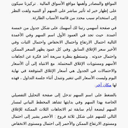
المواقع والمصادر وأهمها مواقع الأسواق المالية . تركيزنا سيكون
على إظهار خبر له تأثير مباشر على السهم أو التنبيه ولفت النظر
إلى استخدام سبب محدد من قائمة الأسباب الطارئة.
في صفحة أسهمي رتبنا لك أسهمك على شكل جدول من خمسة
أعمدة. حيث تجد في العمود الأول اسم السهم وفي الأعمدة
التالية احتمال الارتفاع واحتمال الانخفاض واحتمال الثبات وفي
الأخير سعر الإغلاق السابق. وفي كل عمود يظهر السعر الممكن
واحتمال حدوثه . وتستطيع بنظرة سريعة أخذ فكرة عن اتجاهات
الأسهم ومستويات الإغلاق المحتملة. مع الانتباه إلى أن الأسعار
والاحتمالات في الجدول هي أسعار الإغلاق المتوقعة في نهاية
اليوم وليست الأسعار التي تتغير وتتبدل أثناء جلسة التداول ، فهذه
لها
مكان آخر
.
بالضغط على اسم السهم تدخل إلى صفحة التحليل التفصيلي
الخاصة بهذا السهم وفي بدايتها تشاهد المخطط البياني لمسار
السهم لبضعة أيام سابقة ثم الاتجاهات الثلاث الممكنة للإغلاق
التالي للسهم على شكل ثلاثة فروع : الأخضر يشير إلى احتمال
ومستوى الارتفاع الممكن والأحمر إلى احتمال ومستوى الانخفاض